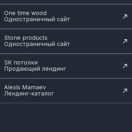
Интернет-
магазин
Сайт с каталогом товаров, корзиной и
оформлением заказа. Подойдёт для
продажи товаров онлайн и удобной
организации покупок
20-40
рабочих
от 60 000 ₽
дней
Аудит сайта
Анализ структуры, дизайна и
пользовательского опыта с
рекомендациями по улучшению
сайта и повышению его
эффективности
2-5
от 8 000 ₽
рабочих дней