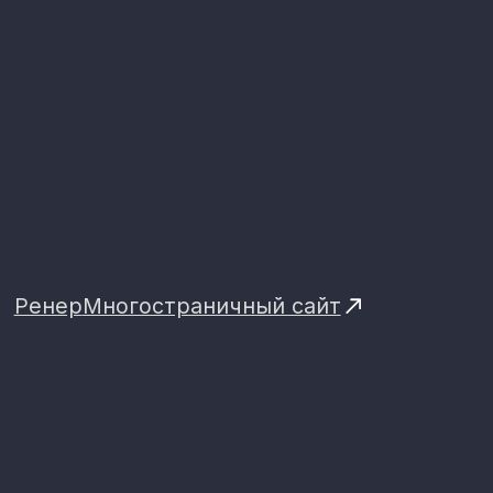
определяется
индивидуально
в зависимости
от задач, объема
и сроков проекта
Одностраничный
сайт
Небольшой сайт для компании, услуги
или продукта.
Подойдёт, если у бизнеса одно
основное направление или одно
ключевое предложение
15-20
рабочих
от 50 000 ₽
дней