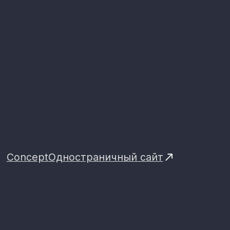
Arte del habitat
Лендинг
Бюро №2
Одностраничный сайт