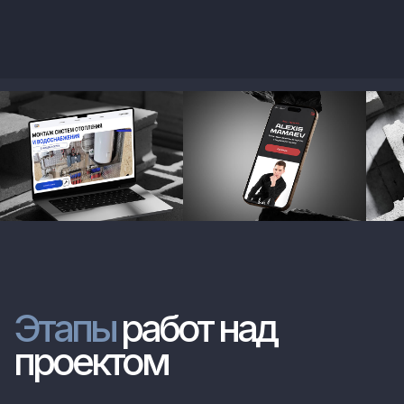
Обсудить проект
+7 978 708 57 31
*
*
*
Политика конфиденциальности
*Признан экстремистской
организацией и запрещен в РФ