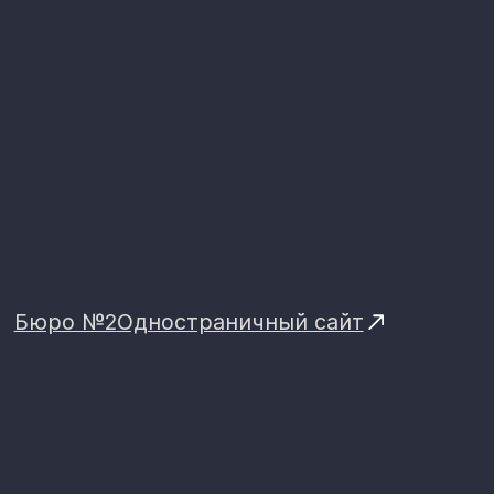
Ренер
Многостраничный сайт
Русская изба
Лендинг-каталог