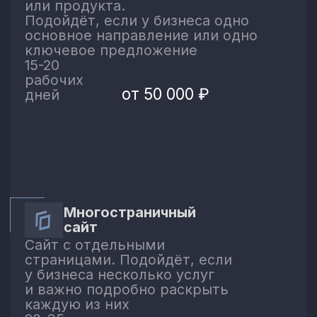
Этапы
работ над
проектом
01
Обсуждение
проекта
Обсуждаем задачи, цели сайта и
пожелания, чтобы определить
подходящий формат и объём работ
02
КП и договор
Подготавливаю коммерческое
предложение, согласовываем
стоимость, сроки и условия
сотрудничества, после чего заключаем
договор и приступаем к работе
03
Структура и
прототип
Разрабатываю коммерческую структуру
сайта, пишу тексты и создаю прототип,
чтобы заранее согласовать логику
страниц и расположение контента
Провожу анализ конкурентов, создаю
04
Дизан-
дизайн-концепцию и оформляю сайт
макет
с учётом задач бизнеса и фирменного
стиля
05
Верстка и настройка на
Tilda
Переношу утверждённый дизайн в Tilda,