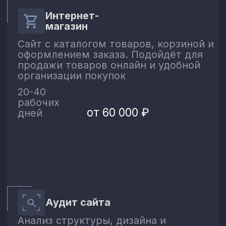
Что говорят
мои
клиенты о работе со
мной.
Впечатления
о процессе работы
и готовом результате
Я хочу вам сказать спасибо! Наверное
Светлана, боль
так легко,мне еще никогда не было
обновление наше
работать! Я очень некомпетентен в
Сайт заиграл 
вопросах создания сайта,от слова
информационны
«совсем»!
еще...
очень приятно 