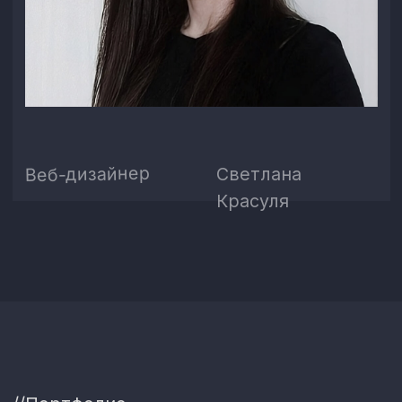
//Портфолио
Продуманная
коммерческая
структура и
визуальная подача,
которая
убеждает
клиента