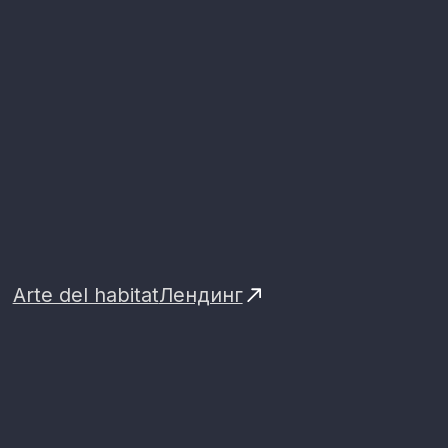
AdCore
Лендинг