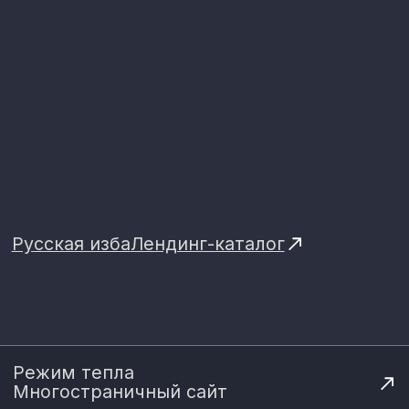
Многостраничный
сайт
Сайт с отдельными
страницами. Подойдёт, если
у бизнеса несколько услуг
и важно подробно раскрыть
каждую из них
20-35
от 70 000 ₽
рабочих дней
Обсудить
проект